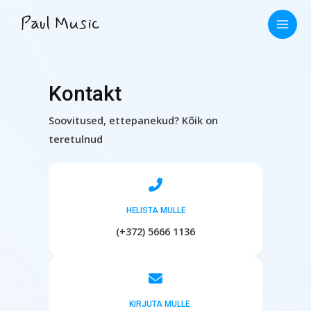
Skip
Paul Music
to
Main
content
Men
Kontakt
Soovitused, ettepanekud? Kõik on
teretulnud
HELISTA MULLE
(+372) 5666 1136
KIRJUTA MULLE